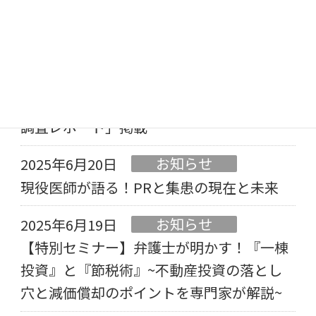
クリニック経営」～現役医師が語る集患ノ
ウハウとプラットフォーム最新活用術～
メディア
2025年7月14日
CureBell「医療/ヘルスケア関連メディア
調査レポート」掲載
お知らせ
2025年6月20日
現役医師が語る！PRと集患の現在と未来
お知らせ
2025年6月19日
【特別セミナー】弁護士が明かす！『一棟
投資』と『節税術』~不動産投資の落とし
穴と減価償却のポイントを専門家が解説~