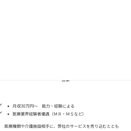
成果に応じたストックオプション
創業期をパワフルに走り切れるBizDev募集。バックグラウンドは
問いません。医療やプラットフォームビジネス、スタートアップ
CXO経験者、戦略コンサルティングファーム出身、MBAホルダー
など、ぜひご連絡ください。
Sales
営業
月収30万円～ 能力・経験による
医療業界経験者優遇（ＭＲ・ＭＳなど）
医療機関や介護施設相手に、弊社のサービスを売り込むととも